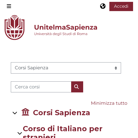
Vai al contenuto principale
Accedi
Pannello laterale
Categorie di corso
Cerca corsi
Cerca corsi
Minimizza tutto
Corsi Sapienza
Corso di Italiano per
stranieri