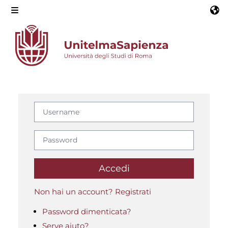
Vai al contenuto principale
Pannello laterale
Non hai un account? Registrati
Username
Password
Accedi
Non hai un account? Registrati
Password dimenticata?
Serve aiuto?